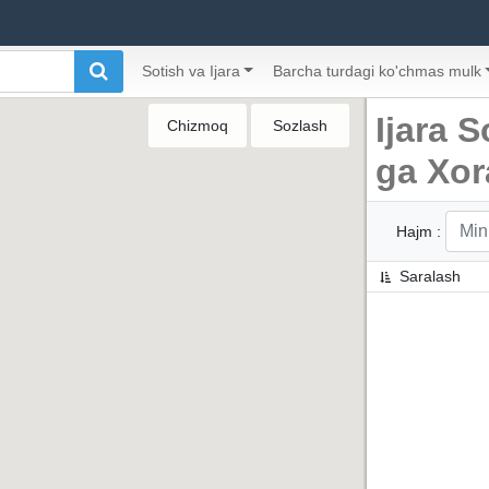
Sotish va Ijara
Barcha turdagi ko'chmas mulk
Ijara S
Chizmoq
Sozlash
ga Xo
Hajm :
Saralash