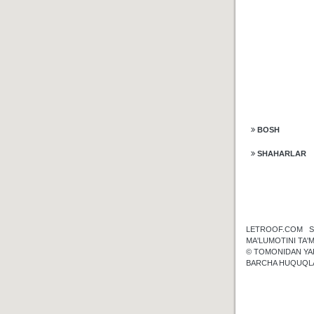
BOSH
SHAHARLAR
LETROOF.COM S
MA'LUMOTINI TA'M
© TOMONIDAN YA
BARCHA HUQUQL