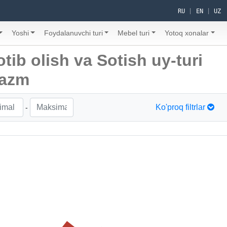
RU
|
EN
|
UZ
Yoshi
Foydalanuvchi turi
Mebel turi
Yotoq xonalar
otib olish va Sotish uy-turi
razm
Ko'proq filtrlar
-