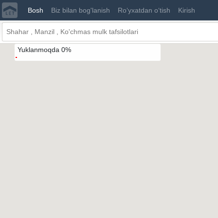
Ro'yxat
Bosh
Biz bilan bog'lanish
Ro‘yxatdan o‘tish
Kirish
Yuklanmoqda
0
%