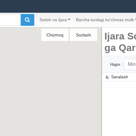
Sotish va Ijara
Barcha turdagi ko'chmas mulk
Ijara S
Chizmoq
Sozlash
ga Qar
Hajm :
Saralash