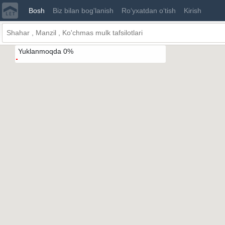
Ro'yxat
Bosh
Biz bilan bog'lanish
Ro‘yxatdan o‘tish
Kirish
Yuklanmoqda
0
%