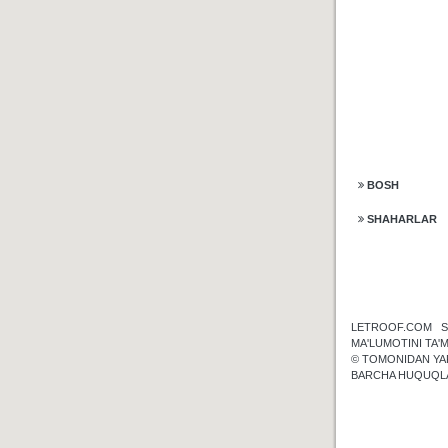
BOSH
SHAHARLAR
LETROOF.COM S
MA'LUMOTINI TA'M
© TOMONIDAN YA
BARCHA HUQUQL