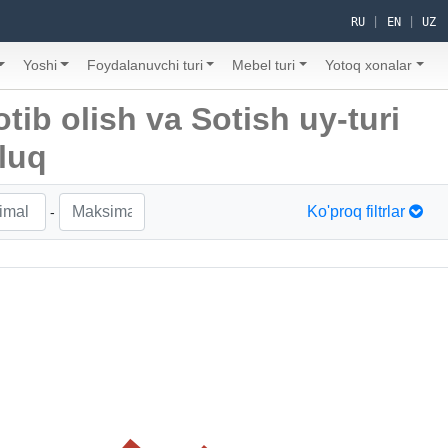
RU
|
EN
|
UZ
Yoshi
Foydalanuvchi turi
Mebel turi
Yotoq xonalar
otib olish va Sotish uy-turi
luq
Ko'proq filtrlar
-